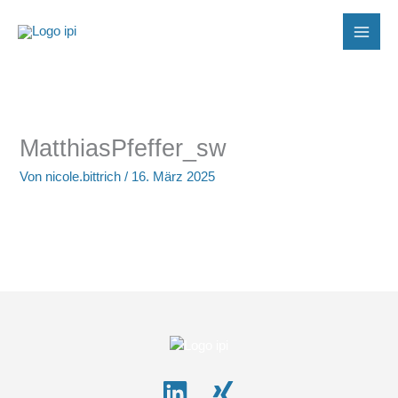
Zum
Inhalt
springen
MatthiasPfeffer_sw
Von
nicole.bittrich
/
16. März 2025