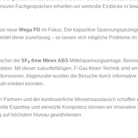
siven Fachgesprächen erhielten wir wertvolle Einblicke in bew
das neue
Wega PD
im Fokus. Der kapazitive Spannungsanzeig
eldet diese zuverlässig – so lassen sich mögliche Probleme im
escher die
SF
-freie Minex ABS
Mittelspannungsanlage. Besonde
6
ktion. Mit dieser zukunftsfähigen, F-Gas-freien Technik sind wi
ernisieren. Abgerundet wurden die Besuche durch informative
nah erleben konnten.
 Partnern und der kontinuierliche Wissensaustausch schaffen 
e Expertise und vernetzte Kompetenz können wir innovative 
ng auf höchstem Niveau gewährleisten.