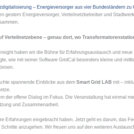
tzdigitalisierung – Energieversorger aus vier Bundesländern zu
 gestern Energieversorger, Verteilnetzbetreiber und Stadtwer
usammen.
 auf Verteilnetzebene – genau dort, wo Transformatorenstatio
sight haben wir die Bühne für Erfahrungsaustausch und neue I
gte, wie mit seiner Software GridCal besonders kleine und mittl
können.
rachte spannende Einblicke aus dem
Smart Grid LAB
mit – inkl
etze.
der offene Dialog im Fokus. Die Veranstaltung hat einmal mehr 
tzung und Zusammenarbeit.
hre Erfahrungen eingebracht haben. Jetzt geht es darum, das 
Schritte anzugehen. Wir freuen uns auf den weiteren Austausc