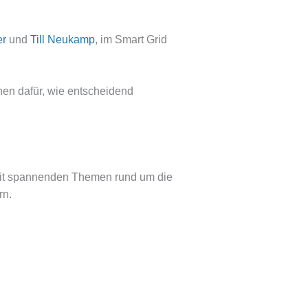
er
und
Till Neukamp
, im Smart Grid
hen dafür, wie entscheidend
 mit spannenden Themen rund um die
rn.